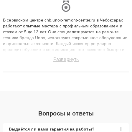
В сервисном центре chb.unox-remont-center.ru в Чебоксарах
работают опытные мастера с профильным образованием и
стажем от 5 до 12 лет. Они специализируются на ремонте
техники бренда Unox, используют современное оборудование
и оригинальные запчасти. Каждый инженер регулярно
проходит обучение и сертификацию, что позволяет быстро и
точноdiagnostikировать поломки и восстанавливать технику с
Развернуть
сохранением гарантии до 3 лет. Наши мастера решают
сложные случаи: от замены матриц и материнских плат до
ремонта после залития и восстановления данных. Благодаря
высокой квалификации и ответственному подходу клиенты
получают быстрый, качественный ремонт и понятные
объяснения по результатам диагностики.
Вопросы и ответы
+
Выдаётся ли вами гарантия на работы?