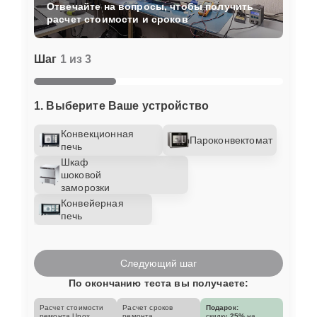
Отвечайте на вопросы, чтобы получить
расчет стоимости и сроков
Шаг
1 из 3
1. Выберите Ваше устройство
Конвекционная
Пароконвектомат
печь
Шкаф
шоковой
заморозки
Конвейерная
печь
Следующий шаг
По окончанию теста вы получаете:
Расчет стоимости
Расчет сроков
Подарок:
ремонта Unox
ремонта
скидку
25%
на