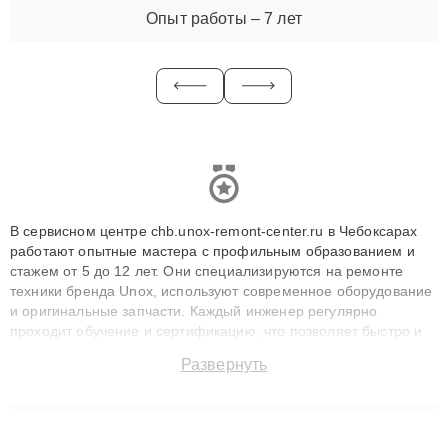
Опыт работы – 7 лет
В сервисном центре chb.unox-remont-center.ru в Чебоксарах
работают опытные мастера с профильным образованием и
стажем от 5 до 12 лет. Они специализируются на ремонте
техники бренда Unox, используют современное оборудование
и оригинальные запчасти. Каждый инженер регулярно
проходит обучение и сертификацию, что позволяет быстро и
точноdiagnostikировать поломки и восстанавливать технику с
Развернуть
сохранением гарантии до 3 лет. Наши мастера решают
сложные случаи: от замены матриц и материнских плат до
ремонта после залития и восстановления данных. Благодаря
высокой квалификации и ответственному подходу клиенты