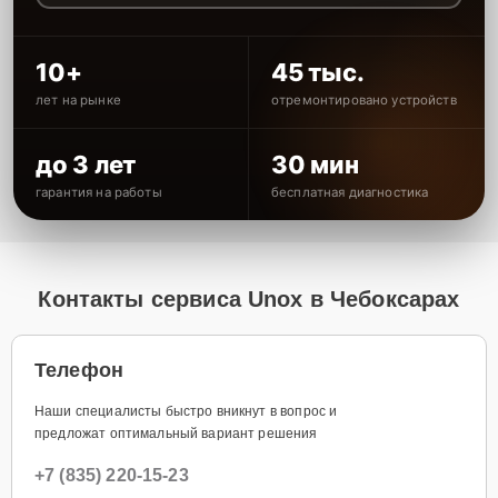
10+
45 тыс.
лет на рынке
отремонтировано устройств
до 3 лет
30 мин
гарантия на работы
бесплатная диагностика
Контакты сервиса Unox в Чебоксарах
Телефон
Наши специалисты быстро вникнут в вопрос и
предложат оптимальный вариант решения
+7 (835) 220-15-23