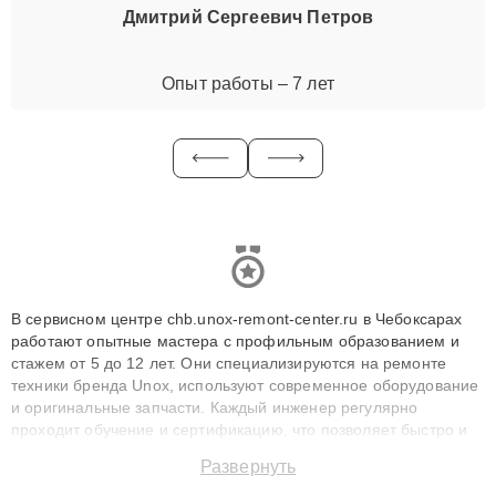
Дмитрий Сергеевич Петров
Опыт работы – 7 лет
В сервисном центре chb.unox-remont-center.ru в Чебоксарах
работают опытные мастера с профильным образованием и
стажем от 5 до 12 лет. Они специализируются на ремонте
техники бренда Unox, используют современное оборудование
и оригинальные запчасти. Каждый инженер регулярно
проходит обучение и сертификацию, что позволяет быстро и
точноdiagnostikировать поломки и восстанавливать технику с
Развернуть
сохранением гарантии до 3 лет. Наши мастера решают
сложные случаи: от замены матриц и материнских плат до