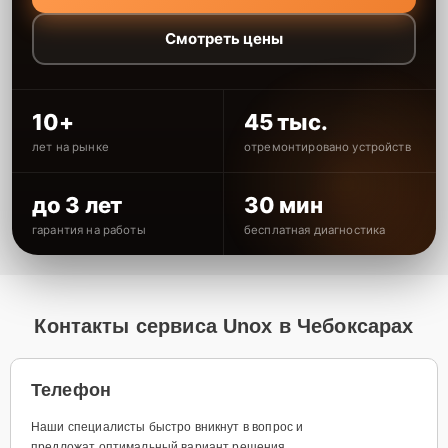
Смотреть цены
10+
45 тыс.
лет на рынке
отремонтировано устройств
до 3 лет
30 мин
гарантия на работы
бесплатная диагностика
Контакты сервиса Unox в Чебоксарах
Телефон
Наши специалисты быстро вникнут в вопрос и
предложат оптимальный вариант решения