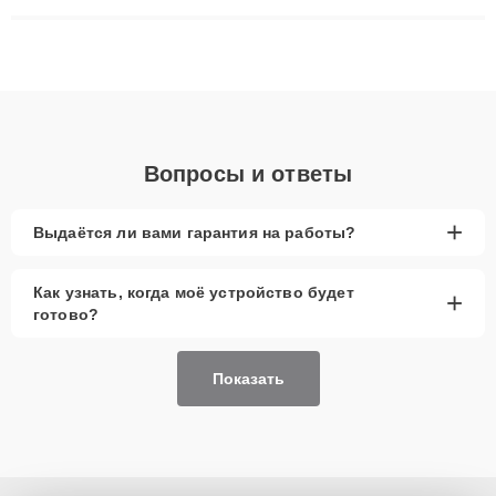
ремонта после залития и восстановления данных. Благодаря
высокой квалификации и ответственному подходу клиенты
получают быстрый, качественный ремонт и понятные
объяснения по результатам диагностики.
Вопросы и ответы
+
Выдаётся ли вами гарантия на работы?
Как узнать, когда моё устройство будет
+
готово?
Показать