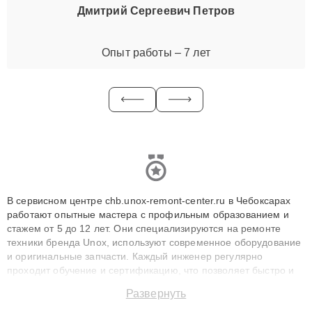
Дмитрий Сергеевич Петров
Опыт работы – 7 лет
В сервисном центре chb.unox-remont-center.ru в Чебоксарах
работают опытные мастера с профильным образованием и
стажем от 5 до 12 лет. Они специализируются на ремонте
техники бренда Unox, используют современное оборудование
и оригинальные запчасти. Каждый инженер регулярно
проходит обучение и сертификацию, что позволяет быстро и
точноdiagnostikировать поломки и восстанавливать технику с
Развернуть
сохранением гарантии до 3 лет. Наши мастера решают
сложные случаи: от замены матриц и материнских плат до