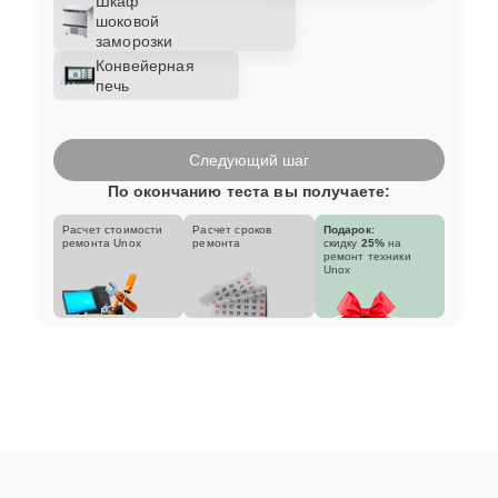
Шкаф
шоковой
заморозки
Конвейерная
печь
Следующий шаг
По окончанию теста вы получаете:
Расчет стоимости
Расчет сроков
Подарок:
ремонта Unox
ремонта
скидку
25%
на
ремонт техники
Unox