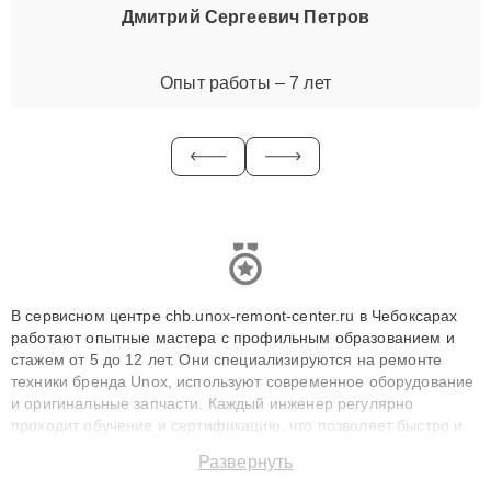
Дмитрий Сергеевич Петров
Опыт работы – 7 лет
В сервисном центре chb.unox-remont-center.ru в Чебоксарах
работают опытные мастера с профильным образованием и
стажем от 5 до 12 лет. Они специализируются на ремонте
техники бренда Unox, используют современное оборудование
и оригинальные запчасти. Каждый инженер регулярно
проходит обучение и сертификацию, что позволяет быстро и
точноdiagnostikировать поломки и восстанавливать технику с
Развернуть
сохранением гарантии до 3 лет. Наши мастера решают
сложные случаи: от замены матриц и материнских плат до