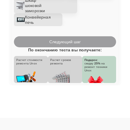
Шкаф
шоковой
заморозки
Конвейерная
печь
Следующий шаг
По окончанию теста вы получаете:
Расчет стоимости
Расчет сроков
Подарок:
ремонта Unox
ремонта
скидку
25%
на
ремонт техники
Unox