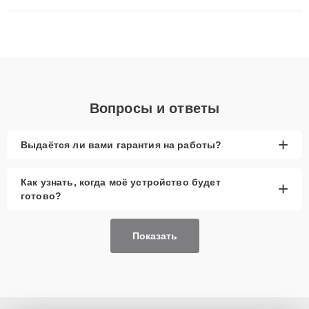
ремонта после залития и восстановления данных. Благодаря
высокой квалификации и ответственному подходу клиенты
получают быстрый, качественный ремонт и понятные
объяснения по результатам диагностики.
Вопросы и ответы
+
Выдаётся ли вами гарантия на работы?
Как узнать, когда моё устройство будет
+
готово?
Показать