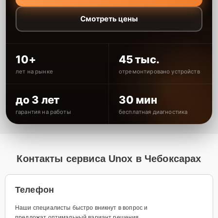
Смотреть цены
10+
45 тыс.
лет на рынке
отремонтировано устройств
до 3 лет
30 мин
гарантия на работы
бесплатная диагностика
Контакты сервиса Unox в Чебоксарах
Телефон
Наши специалисты быстро вникнут в вопрос и
предложат оптимальный вариант решения